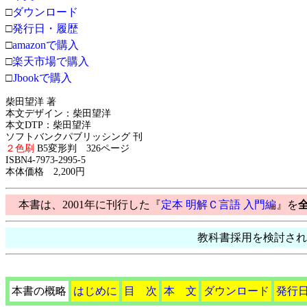
□
ダウンロード
□
発行日・履歴
□
amazonで購入
□
楽天市場で購入
□
Jbookで購入
柴田望洋 著
本文デザイン：柴田望洋
本文DTP：柴田望洋
ソフトバンクパブリッシング 刊
２色刷
B5変形判 326ページ
ISBN4-7973-2995-5
本体価格 2,200円
本書は、2001年に刊行した『
定本 明解Ｃ言語 入門編
』を
教科書採用を検討され
本書の概略
はじめに
目 次
本 文
ダウンロード
発行