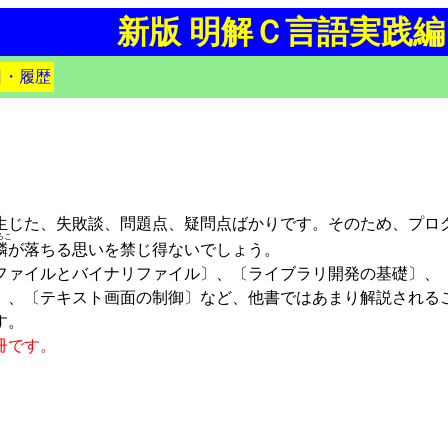
新版 明解Ｃ言語実践編
日・履歴
じた、失敗談、問題点、疑問点ばかりです。そのため、プロ
ろこ
鱗
が落ちる思いを禁じ得ないでしょう。
ァイルとバイナリファイル〕、〔ライブラリ開発の基礎〕、
〕、〔テキスト画面の制御〕など、他書ではあまり解説される
す。
冊です。