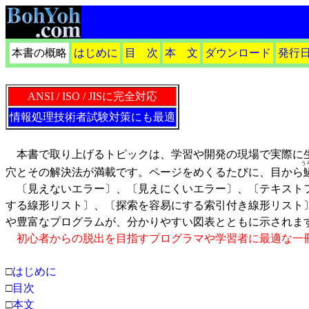
本書の概略
はじめに
目 次
本 文
ダウンロード
発行
ANSI / ISO / JISに完全対応
情報処理技術者試験対策にも最適
本書で取り上げるトピックは、学習や開発の現場で実際に生
う
穴とその解決法が満載です。ページをめくるたびに、目から
〔見えないエラー〕、〔見えにくいエラー〕、〔テキストフ
する線形リスト〕、〔探索を容易にする索引付き線形リスト
や豊富なプログラムが、分かりやすい図表とともに示されま
初心者からの脱出を目指すプログラマや学習者に最適な一
□
はじめに
□
目次
□
本文