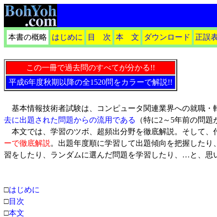
本書の概略
はじめに
目 次
本 文
ダウンロード
正誤
この一冊で過去問のすべてが分かる!!
平成6年度秋期以降の全1520問をカラーで解説!!
基本情報技術者試験は、コンピュータ関連業界への就職・転
去に出題された問題からの流用である
（特に2～5年前の問題
本文では、学習のツボ、超頻出分野を徹底解説。そして、付属
ーで徹底解説
。出題年度順に学習して出題傾向を把握したり
習をしたり、ランダムに選んだ問題を学習したり、…と、思
□
はじめに
□
目次
□
本文