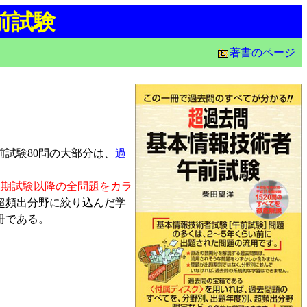
前試験
著書のページ
試験80問の大部分は、
過
秋期試験以降の全問題をカラ
超頻出分野に絞り込んだ学
冊である。