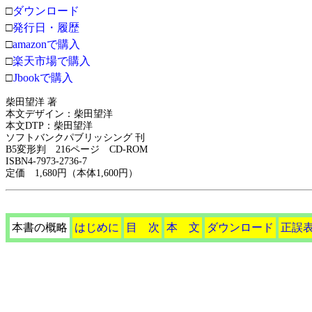
□
ダウンロード
□
発行日・履歴
□
amazonで購入
□
楽天市場で購入
□
Jbookで購入
柴田望洋 著
本文デザイン：柴田望洋
本文DTP：柴田望洋
ソフトバンクパブリッシング 刊
B5変形判 216ページ CD-ROM
ISBN4-7973-2736-7
定価 1,680円（本体1,600円）
本書の概略
はじめに
目 次
本 文
ダウンロード
正誤