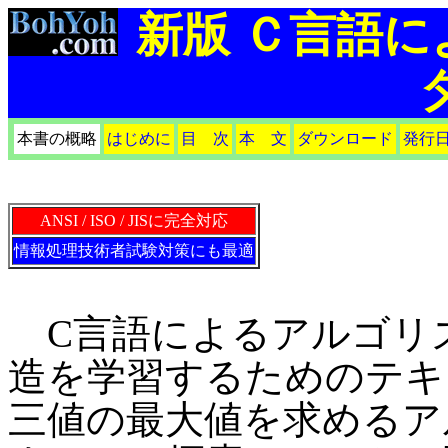
新版 Ｃ言語
本書の概略
はじめに
目 次
本 文
ダウンロード
発行
ANSI / ISO / JISに完全対応
情報処理技術者試験対策にも最適
C言語によるアルゴリ
造を学習するためのテキ
三値の最大値を求めるア